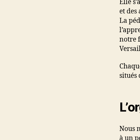
Elle s
et des
La péd
l’appr
notre 
Versail
Chaque
situés
L’o
Nous n
à un p