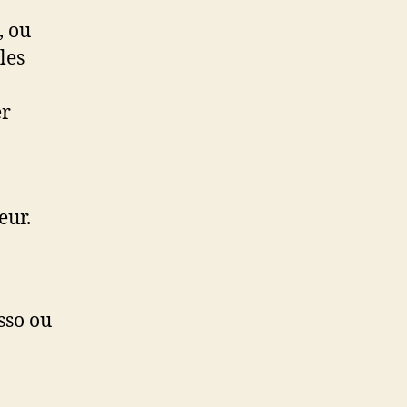
, ou
les
er
eur.
Asso ou