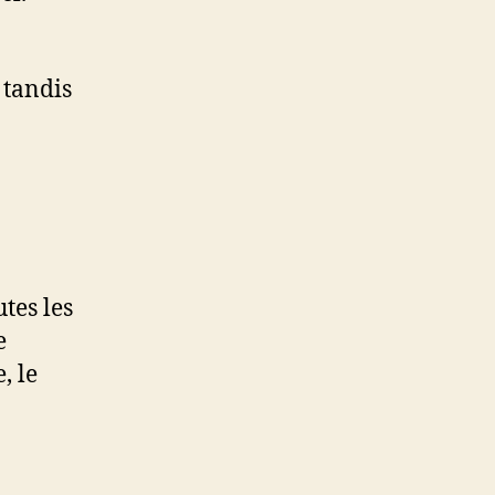
 tandis
tes les
e
, le