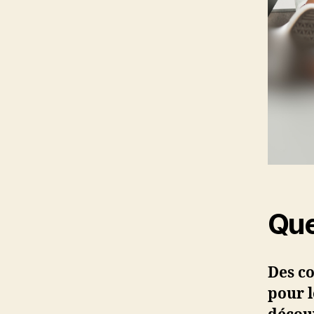
Que
Des co
pour l