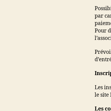
Possibi
par ca
paieme
Pour d
l’asso
Prévoir
d’entr
Inscri
Les ins
le site
Les co