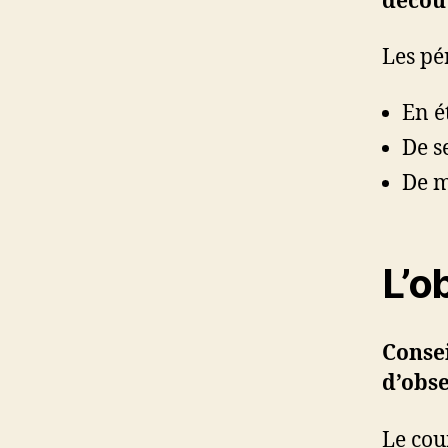
découv
Les pé
En ét
De s
De m
L’o
Consei
d’obse
Le cou