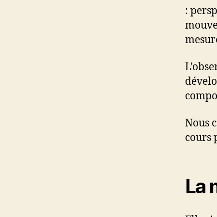
: pers
mouve
mesure
L’obse
dévelo
compos
Nous c
cours 
La 