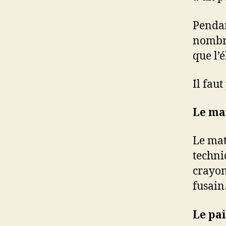
Pendan
nombre
que l’é
Il faut
Le ma
Le mat
techniq
crayon 
fusai
Le pa