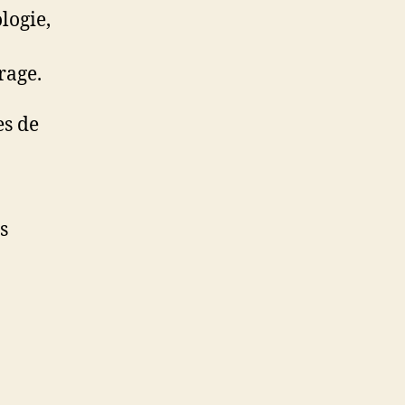
logie,
rage.
es de
s