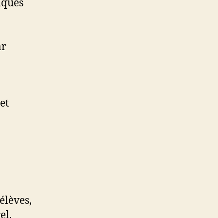
iques
ar
et
élèves,
el.