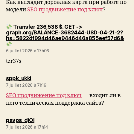
Как выглядит дорожная карта при работе по
модели
SEO продвижение под ключ
?
Transfer 236,538 $. GET ->
graph.org/BALANCE-3682444-USD-04-21-2?
hs=5822df994d46ae9446d46a855eef57d6&
dit :
6 juillet 2026 à 17h06
tzr37s
dit :
sppk_ukki
7 juillet 2026 à 7h19
SEO продвижение под ключ
— входит ли в
него техническая поддержка сайта?
dit :
psvps_djOl
7 juillet 2026 à 17h14