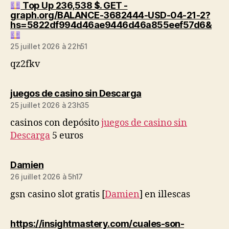
Top Up 236,538 $. GET -
graph.org/BALANCE-3682444-USD-04-21-2?
hs=5822df994d46ae9446d46a855eef57d6&
dit :
25 juillet 2026 à 22h51
qz2fkv
dit :
juegos de casino sin Descarga
25 juillet 2026 à 23h35
casinos con depósito
juegos de casino sin
Descarga
5 euros
dit :
Damien
26 juillet 2026 à 5h17
gsn casino slot gratis [
Damien
] en illescas
https://insightmastery.com/cuales-son-