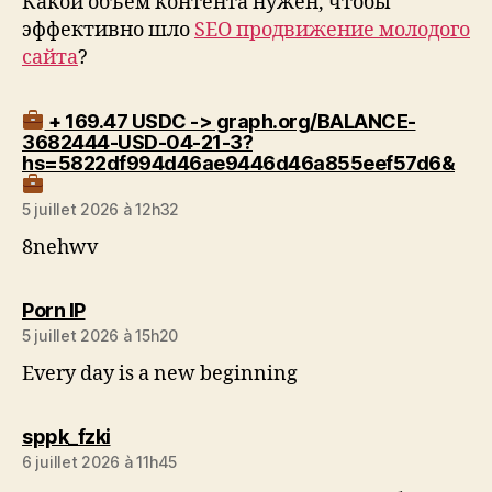
Какой объём контента нужен, чтобы
эффективно шло
SEO продвижение молодого
сайта
?
+ 169.47 USDC -> graph.org/BALANCE-
3682444-USD-04-21-3?
hs=5822df994d46ae9446d46a855eef57d6&
dit :
5 juillet 2026 à 12h32
8nehwv
dit :
Porn IP
5 juillet 2026 à 15h20
Every day is a new beginning
dit :
sppk_fzki
6 juillet 2026 à 11h45