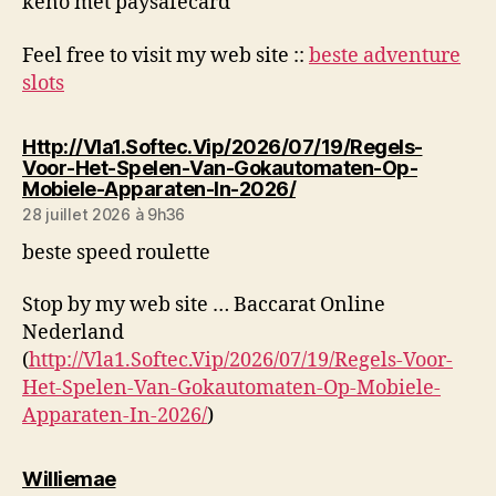
keno met paysafecard
Feel free to visit my web site ::
beste adventure
slots
Http://Vla1.Softec.Vip/2026/07/19/Regels-
Voor-Het-Spelen-Van-Gokautomaten-Op-
dit :
Mobiele-Apparaten-In-2026/
28 juillet 2026 à 9h36
beste speed roulette
Stop by my web site … Baccarat Online
Nederland
(
http://Vla1.Softec.Vip/2026/07/19/Regels-Voor-
Het-Spelen-Van-Gokautomaten-Op-Mobiele-
Apparaten-In-2026/
)
dit :
Williemae