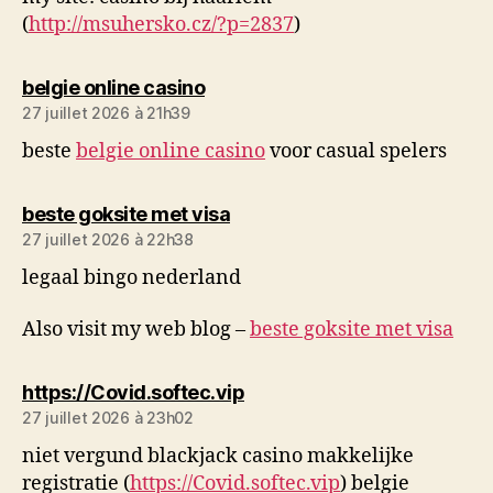
(
http://msuhersko.cz/?p=2837
)
dit :
belgie online casino
27 juillet 2026 à 21h39
beste
belgie online casino
voor casual spelers
dit :
beste goksite met visa
27 juillet 2026 à 22h38
legaal bingo nederland
Also visit my web blog –
beste goksite met visa
dit :
https://Covid.softec.vip
27 juillet 2026 à 23h02
niet vergund blackjack casino makkelijke
registratie (
https://Covid.softec.vip
) belgie