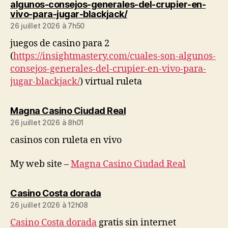
algunos-consejos-generales-del-crupier-en-
dit :
vivo-para-jugar-blackjack/
26 juillet 2026 à 7h50
juegos de casino para 2
(
https://insightmastery.com/cuales-son-algunos-
consejos-generales-del-crupier-en-vivo-para-
jugar-blackjack/
) virtual ruleta
dit :
Magna Casino Ciudad Real
26 juillet 2026 à 8h01
casinos con ruleta en vivo
My web site –
Magna Casino Ciudad Real
dit :
Casino Costa dorada
26 juillet 2026 à 12h08
Casino Costa dorada
gratis sin internet