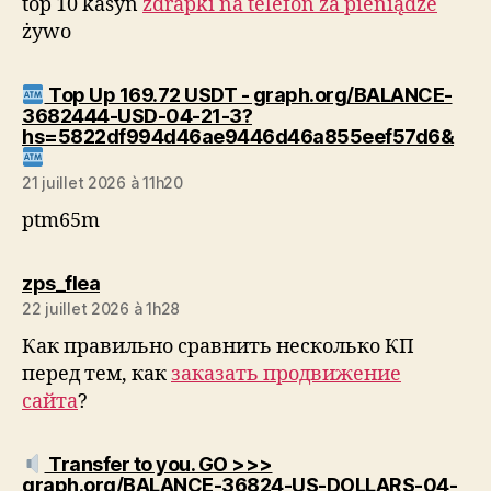
top 10 kasyn
zdrapki na telefon za pieniądze
żywo
Top Up 169.72 USDT - graph.org/BALANCE-
3682444-USD-04-21-3?
hs=5822df994d46ae9446d46a855eef57d6&
dit :
21 juillet 2026 à 11h20
ptm65m
dit :
zps_flea
22 juillet 2026 à 1h28
Как правильно сравнить несколько КП
перед тем, как
заказать продвижение
сайта
?
Transfer to you. GO >>>
graph.org/BALANCE-36824-US-DOLLARS-04-