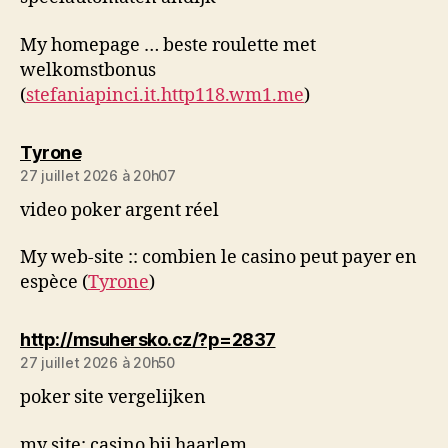
My homepage … beste roulette met
welkomstbonus
(
stefaniapinci.it.http118.wm1.me
)
dit :
Tyrone
27 juillet 2026 à 20h07
video poker argent réel
My web-site :: combien le casino peut payer en
espèce (
Tyrone
)
dit :
http://msuhersko.cz/?p=2837
27 juillet 2026 à 20h50
poker site vergelijken
my site: casino bij haarlem