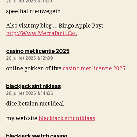
28 juillet 2026 à 11h09
speelhal nieuwegein
Also visit my blog … Bingo Apple Pay;
http://Www.Mercafacil.Cat
,
dit :
casino met licentie 2025
28 juillet 2026 à 12h39
online gokken of live
casino met licentie 2025
dit :
blackjack sint niklaas
28 juillet 2026 à 14h36
dice betalen met ideal
my web site
blackjack sint niklaas
dit :
blackjack switch casino