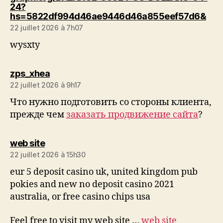
24?
dit :
hs=5822df994d46ae9446d46a855eef57d6&
22 juillet 2026 à 7h07
wysxty
dit :
zps_xhea
22 juillet 2026 à 9h17
Что нужно подготовить со стороны клиента,
прежде чем
заказать продвижение сайта
?
dit :
web site
22 juillet 2026 à 15h30
eur 5 deposit casino uk, united kingdom pub
pokies and new no deposit casino 2021
australia, or free casino chips usa
Feel free to visit my web site …
web site