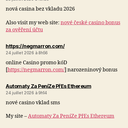
nová casina bez vkladu 2026
Also visit my web site:
nové české casino bonus
za ověření účtu
dit :
https://negmarron.com/
24 juillet 2026 à 8h56
online Casino promo kóD
[
https://negmarron.com/
] narozeninový bonus
dit :
Automaty Za PeníZe PřEs Ethereum
24 juillet 2026 à 9h14
nové casino vklad sms
My site –
Automaty Za PeníZe PřEs Ethereum