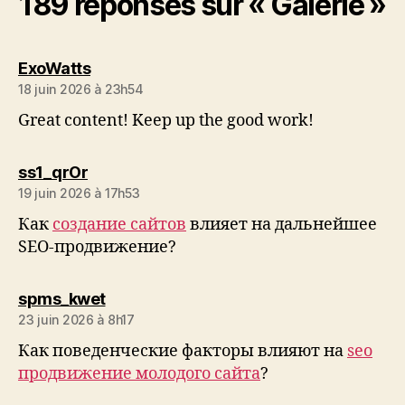
189 réponses sur « Galerie »
dit :
ExoWatts
18 juin 2026 à 23h54
Great content! Keep up the good work!
dit :
ss1_qrOr
19 juin 2026 à 17h53
Как
создание сайтов
влияет на дальнейшее
SEO-продвижение?
dit :
spms_kwet
23 juin 2026 à 8h17
Как поведенческие факторы влияют на
seo
продвижение молодого сайта
?